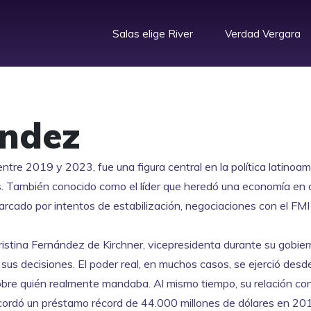
Salas elige River
Verdad Vergara
ández
ntre 2019 y 2023, fue una figura central en la política latinoa
s
. También conocido como el líder que heredó una economía en 
arcado por intentos de estabilización, negociaciones con el FMI
ristina Fernández de Kirchner
,
vicepresidenta durante su gobier
 sus decisiones. El poder real, en muchos casos, se ejerció desde
bre quién realmente mandaba. Al mismo tiempo, su relación co
 acordó un préstamo récord de 44.000 millones de dólares en 20