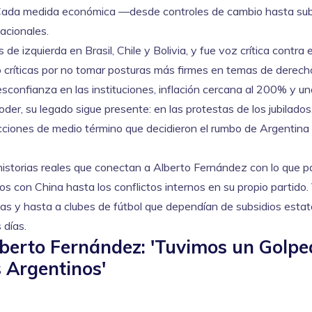
Cada medida económica —desde controles de cambio hasta su
acionales.
de izquierda en Brasil, Chile y Bolivia, y fue voz crítica contra e
 críticas por no tomar posturas más firmes en temas de derech
confianza en las instituciones, inflación cercana al 200% y u
er, su legado sigue presente: en las protestas de los jubilados,
lecciones de medio término que decidieron el rumbo de Argentina
 historias reales que conectan a Alberto Fernández con lo que 
s con China hasta los conflictos internos en su propio partido.
as y hasta a clubes de fútbol que dependían de subsidios estat
 días.
lberto Fernández: 'Tuvimos un Golp
s Argentinos'