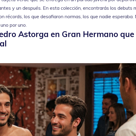
antes y un después. En esta colección, encontrarás los debuts
ron récords, los que desafiaron normas, los que nadie esperaba.
, uno por uno.
 Pedro Astorga en Gran Hermano que
al