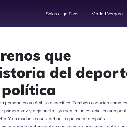
Salas elige River
Verdad Vergara
trenos que
storia del deport
 política
 una persona en un ámbito específico
. También conocido como
es
 primera vez y deja huella—ya sea en un estadio, en una panta
ueba. Y en muchos casos, define lo que viene después.
 primer partido profesional en una competencia importante
.
com