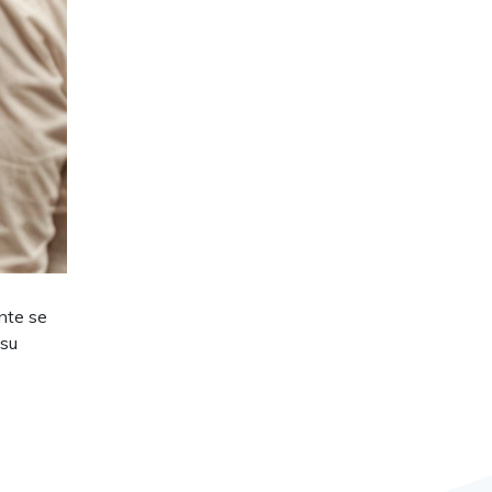
nte se
 su