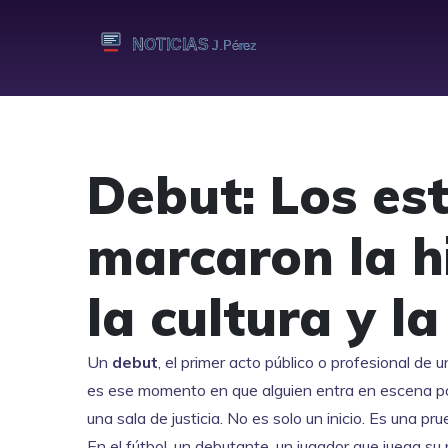
Debut: Los es
marcaron la hi
la cultura y la
Un
debut
,
el primer acto público o profesional de
es ese momento en que alguien entra en escena por
una sala de justicia.
No es solo un inicio. Es una pr
En el fútbol, un
debutante
,
un jugador que juega su