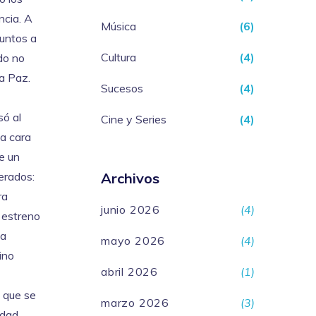
ncia. A
Música
(6)
juntos a
Cultura
(4)
do no
la Paz.
Sucesos
(4)
só al
Cine y Series
(4)
la cara
ue un
erados:
Archivos
ra
junio 2026
(4)
 estreno
na
mayo 2026
(4)
ino
abril 2026
(1)
a que se
marzo 2026
(3)
idad.