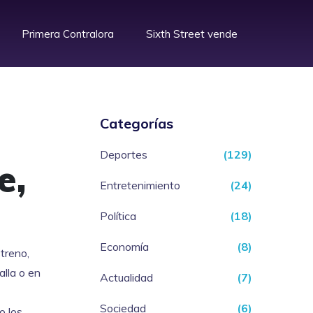
Primera Contralora
Sixth Street vende
Categorías
Deportes
(129)
e,
Entretenimiento
(24)
Política
(18)
Economía
(8)
treno
,
lla o en
Actualidad
(7)
Sociedad
(6)
o los