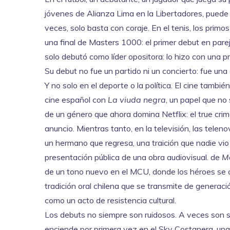
jóvenes de Alianza Lima en la Libertadores, puede
veces, solo basta con coraje. En el tenis, los primo
una final de Masters 1000: el primer debut en parej
solo debutó como líder opositora: lo hizo con una 
Su debut no fue un partido ni un concierto: fue una 
Y no solo en el deporte o la política. El cine tamb
cine español con
La viuda negra
, un papel que no 
de un género que ahora domina Netflix: el true crime
anuncio. Mientras tanto, en la televisión, las tele
un hermano que regresa, una traición que nadie vio v
presentación pública de una obra audiovisual
.
de
M
de un tono nuevo en el MCU, donde los héroes se 
tradición oral chilena que se transmite de generac
como un acto de resistencia cultural.
Los debuts no siempre son ruidosos. A veces son si
enciende por primera vez en el Sky Costanera, una 