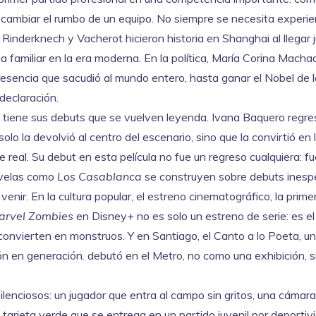
 cambiar el rumbo de un equipo. No siempre se necesita experie
s Rinderknech y Vacherot hicieron historia en Shanghai al llegar 
a familiar en la era moderna. En la política, María Corina Macha
presencia que sacudió al mundo entero, hasta ganar el Nobel de 
declaración.
ién tiene sus debuts que se vuelven leyenda. Ivana Baquero regre
solo la devolvió al centro del escenario, sino que la convirtió en 
 real. Su debut en esta película no fue un regreso cualquiera: f
novelas como
Los Casablanca
se construyen sobre debuts inesp
enir. En la cultura popular, el
estreno cinematográfico
,
la prime
arvel Zombies
en Disney+ no es solo un estreno de serie: es el
convierten en monstruos. Y en Santiago, el
Canto a lo Poeta
,
u
ión en generación
.
debutó en el Metro, no como una exhibición, s
lenciosos: un jugador que entra al campo sin gritos, una cámar
tarjeta verde que se entrega en un partido juvenil por deportiv