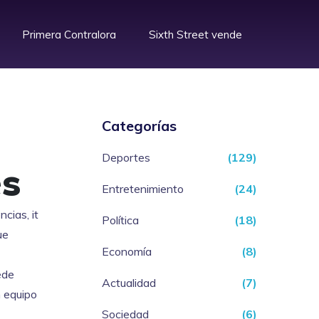
Primera Contralora
Sixth Street vende
s
Categorías
Deportes
(129)
es
Entretenimiento
(24)
encias
, it
Política
(18)
ue
Economía
(8)
ede
Actualidad
(7)
n equipo
Sociedad
(6)