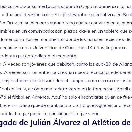
 busca reforzar su mediocampo para la Copa Sudamericana
, fi
mor: fue una decisión concreta que levantó expectativas en San
ó a Ortiz en su primera semana, sino que se convirtió en el pue
 nombres en un comunicado: son piezas clave en un tablero que 
damericana
,
torneo continental donde los fichajes recientes de
 equipos como Universidad de Chile, tras 14 años, llegaron a
jugadores que entendieron el momento.
llas. A veces son jóvenes que debutan, como los sub-20 de Alian
. A veces son los entrenadores: un nuevo técnico puede ser el 
 hay historias que trascienden el campo: como el caso de los p
inal de tenis, o cómo una tarjeta verde en la formación juvenil 
a el fútbol en América. Aquí no solo encontrarás quién se fue 
bre en una lista puede cambiarlo todo. Lo que sigue es una reco
mporada. Lo que pasó. Lo que sigue. Y lo que viene.
ada de Julián Álvarez al Atlético de