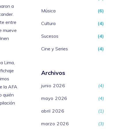
charon a
Música
(6)
tander.
nte entre
Cultura
(4)
se mueve
Sucesos
(4)
finen
Cine y Series
(4)
za Lima,
fichaje
Archivos
rimos
junio 2026
(4)
de la AFA
o quién
mayo 2026
(4)
pilación
abril 2026
(1)
marzo 2026
(3)