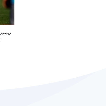
lantero
a