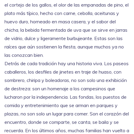
el cortejo de los gallos
, el olor de las
empanadas de pino
,
el
plato más típico, hecho con carne, cebolla, aceitunas y
huevo duro, horneado en masa casera
, y el sabor del
chicha
,
la bebida fermentada de uva que se sirve en jarras
de vidrio, dulce y ligeramente burbujeante
. Estas son las
raíces que aún sostienen la fiesta, aunque muchos ya no
las conozcan bien.
Detrás de cada tradición hay una historia viva. Los
paseos
caballeros
,
los desfiles de jinetes en traje de huaso, con
sombrero, chiripa y boleadoras
, no son solo una exhibición
de destreza: son un homenaje a los campesinos que
lucharon por la independencia. Las
fondas
,
los puestos de
comida y entretenimiento que se arman en parques y
plazas
, no son solo un lugar para comer. Son el corazón del
encuentro, donde se comparte, se canta, se baila y se
recuerda. En los últimos años, muchas familias han vuelto a