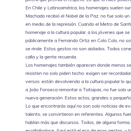
En Chile y Latinoamérica, los homenajes suelen sur
Machado recibió el Nobel de la Paz, no fue solo un
en medio de la represión. Cuando el Metro de Sant
homenaje a la cultura popular, a los jóvenes que s
públicamente a Fernando Ortiz en Colo Colo, no sol
se rinde. Estos gestos no son aislados. Todos con
calla y la gente recuerda.
Los homenajes también aparecen donde menos se es
resisten no solo piden techo: exigen ser recordadas
versos: están devolviendo a la cultura popular lo qu
a João Fonseca remontar a Tsitsipas, no fue solo 
nueva generación. Estos actos, grandes o pequeños
Lo que encontrarás aquí no son solo noticias de eve
talento, se convirtieron en referentes. Algunos fue
hablan más que discursos. Todos, de alguna forma, 
escribiéndose. Aquí está el eco de esos gestos, y lo