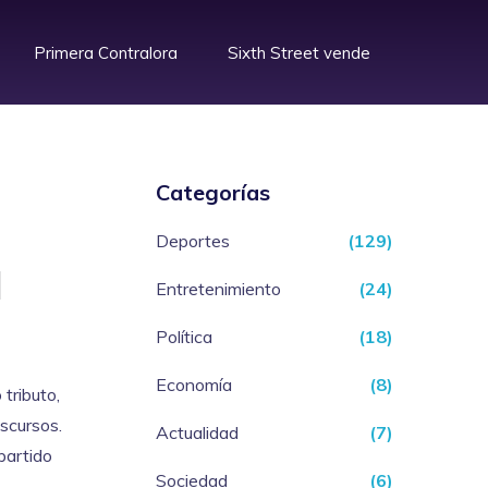
Primera Contralora
Sixth Street vende
Categorías
Deportes
(129)
a
Entretenimiento
(24)
Política
(18)
Economía
(8)
o
tributo
,
iscursos.
Actualidad
(7)
partido
Sociedad
(6)