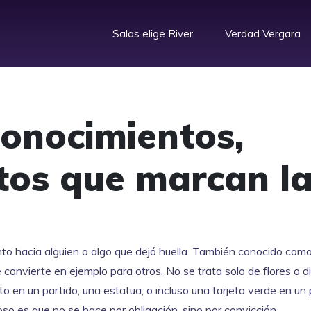
Salas elige River
Verdad Vergara
onocimientos,
stos que marcan l
to hacia alguien o algo que dejó huella
. También conocido com
convierte en ejemplo para otros.
No se trata solo de flores o d
 en un partido, una estatua, o incluso una tarjeta verde en un 
oso es que no se hace por obligación, sino por convicción.