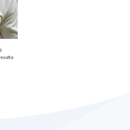
3
resalta