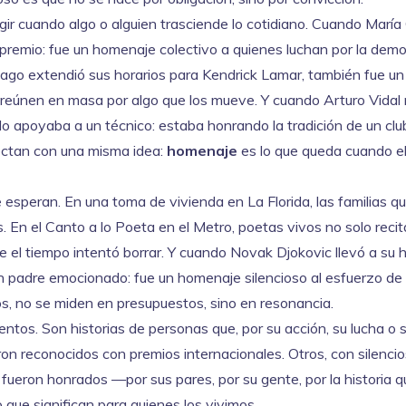
gir cuando algo o alguien trasciende lo cotidiano. Cuando María
 premio: fue un homenaje colectivo a quienes luchan por la dem
iago extendió sus horarios para Kendrick Lamar, también fue un
e reúnen en masa por algo que los mueve. Y cuando Arturo Vidal
o apoyaba a un técnico: estaba honrando la tradición de un clu
ectan con una misma idea:
homenaje
es lo que queda cuando el
peran. En una toma de vivienda en La Florida, las familias q
. En el Canto a lo Poeta en el Metro, poetas vivos no solo reci
e el tiempo intentó borrar. Y cuando Novak Djokovic llevó a su h
un padre emocionado: fue un homenaje silencioso al esfuerzo de
, no se miden en presupuestos, sino en resonancia.
ntos. Son historias de personas que, por su acción, su lucha o 
ron reconocidos con premios internacionales. Otros, con silenci
fueron honrados —por sus pares, por su gente, por la historia q
 que significan para quienes los vivimos.