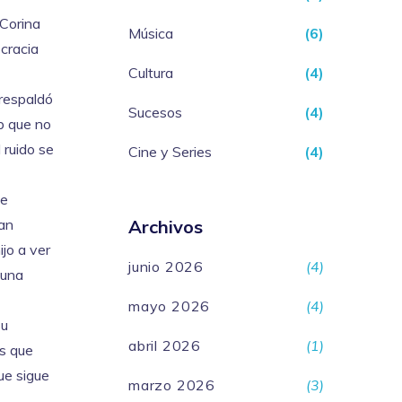
 Corina
Música
(6)
ocracia
Cultura
(4)
 respaldó
Sucesos
(4)
b que no
 ruido se
Cine y Series
(4)
ue
tan
Archivos
ijo a ver
junio 2026
(4)
 una
mayo 2026
(4)
su
abril 2026
(1)
os que
ue sigue
marzo 2026
(3)