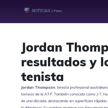
Jordan Thomps
resultados y l
tenista
Jordan Thompson
,
tenista profesional australia
torneos de la ATP
. También conocido como
J-T
, h
de una década, destacando en superficies rápidas
la diferencia.
Su nombre aparece con frecuencia en