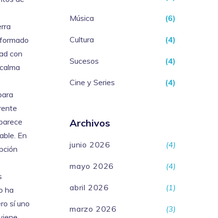
Música
(6)
erra
Cultura
(4)
a formado
dad con
Sucesos
(4)
 calma
Cine y Series
(4)
para
rente
aparece
Archivos
able. En
junio 2026
(4)
opción
mayo 2026
(4)
s
abril 2026
(1)
o ha
ro sí uno
marzo 2026
(3)
 viene