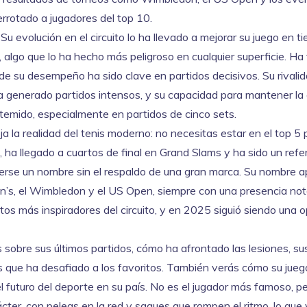
errotado a jugadores del top 10.
 evolución en el circuito lo ha llevado a mejorar su juego en ti
, algo que lo ha hecho más peligroso en cualquier superficie. H
de su desempeño ha sido clave en partidos decisivos. Su rivali
a generado partidos intensos, y su capacidad para mantener la
temido, especialmente en partidos de cinco sets.
a la realidad del tenis moderno: no necesitas estar en el top 5 
 ha llegado a cuartos de final en Grand Slams y ha sido un refe
cerse un nombre sin el respaldo de una gran marca. Su nombre 
’s, el
Wimbledon
y el
US Open
, siempre con una presencia not
atos más inspiradores del circuito, y en 2025 siguió siendo una 
 sobre sus últimos partidos, cómo ha afrontado las lesiones, su
 que ha desafiado a los favoritos. También verás cómo su jueg
 el futuro del deporte en su país. No es el jugador más famoso, pe
ácter, con peleas en la red y saques que rompen el ritmo, lo que