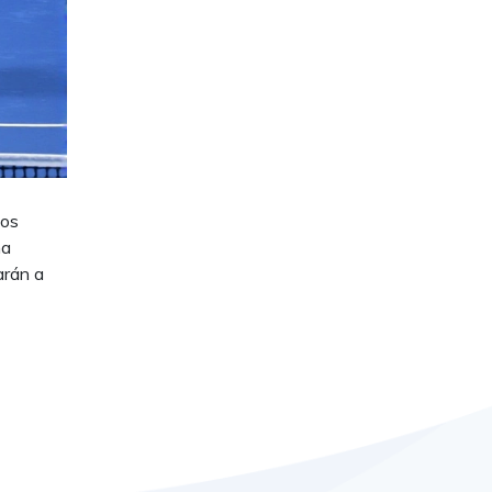
los
ha
arán a