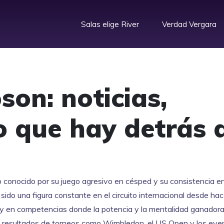
Salas elige River
Verdad Vergara
on: noticias,
o que hay detrás 
no conocido por su juego agresivo en césped y su consistencia en
a sido una figura constante en el circuito internacional desde h
 y en competencias donde la potencia y la mentalidad ganador
 resultados de torneos como Wimbledon, el US Open y los eve