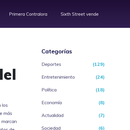
Primera Contralora
Sixth Street vende
Categorías
Deportes
(129)
del
Entretenimiento
(24)
Política
(18)
Economía
(8)
 los
ace más
Actualidad
(7)
a marcan
Sociedad
(6)
ntos de