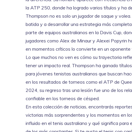
la ATP 250, donde ha logrado varios títulos y ha d
Thompson no es solo un jugador de saque y volea. Su
batida y a desarrollar una estrategia más completa
parte de equipos australianos en la Davis Cup, don
jugadores como Alex de Minaur y Alexei Popyrin h
en momentos críticos lo convierte en un oponente 
Lo que muchos no ven es cómo su trayectoria reflej
tener un impacto real. Thompson ha ganado títulos,
para jóvenes tenistas australianos que buscan ha
en los resultados de torneos como el
ATP
de Queen
2024, su regreso tras una lesión fue uno de los rel
confiable en los torneos de césped.
En esta colección de noticias, encontrarás reportes
victorias más sorprendentes y los momentos en los
influido en el tenis australiano y qué significa para
de los más constantes. Si te gusta el tenis con car