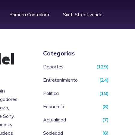
Primera Contralora
Sixth Street vende
el
Categorías
Deportes
(129)
Entretenimiento
(24)
sin
Política
(18)
jugadores
Economía
(8)
azo,
e Sony.
Actualidad
(7)
ados y
úcleos
Sociedad
(6)