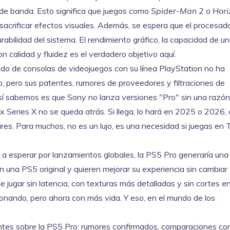
e banda. Esto significa que juegos como
Spider-Man 2
o
Hori
 sacrificar efectos visuales. Además, se espera que el procesad
rabilidad del sistema. El
rendimiento gráfico
,
la capacidad de u
n calidad y fluidez
es el verdadero objetivo aquí.
do de consolas de videojuegos con su línea PlayStation
no ha
o, pero sus patentes, rumores de proveedores y filtraciones de
 sí sabemos es que Sony no lanza versiones "Pro" sin una razón 
 Series X no se queda atrás. Si llega, lo hará en 2025 o 2026,
res. Para muchos, no es un lujo, es una necesidad si juegas en
 a esperar por lanzamientos globales, la PS5 Pro generaría un
 una PS5 original y quieren mejorar su experiencia sin cambiar
e jugar sin latencia, con texturas más detalladas y sin cortes en
cionando, pero ahora con más vida. Y eso, en el mundo de los
entes sobre la PS5 Pro: rumores confirmados, comparaciones co