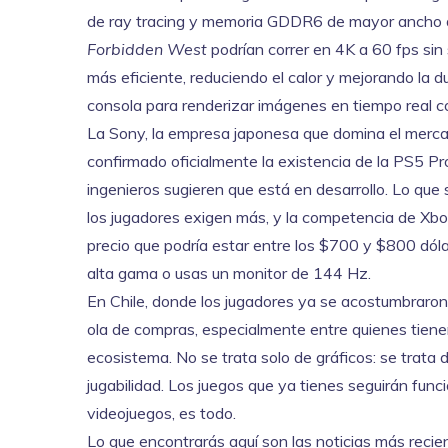
de ray tracing y memoria GDDR6 de mayor ancho d
Forbidden West
podrían correr en 4K a 60 fps sin
más eficiente, reduciendo el calor y mejorando la du
consola para renderizar imágenes en tiempo real co
La
Sony
,
la empresa japonesa que domina el merca
confirmado oficialmente la existencia de la PS5 Pr
ingenieros sugieren que está en desarrollo. Lo que
los jugadores exigen más, y la competencia de Xbox
precio que podría estar entre los $700 y $800 dóla
alta gama o usas un monitor de 144 Hz.
En Chile, donde los jugadores ya se acostumbraron
ola de compras, especialmente entre quienes tienen
ecosistema. No se trata solo de gráficos: se trata d
jugabilidad. Los juegos que ya tienes seguirán fun
videojuegos, es todo.
Lo que encontrarás aquí son las noticias más reci