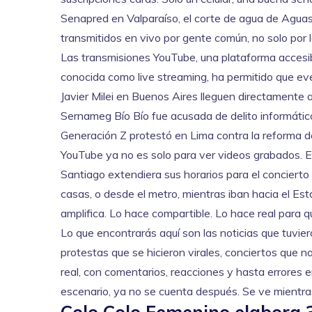
Senapred en Valparaíso, el corte de agua de Aguas 
transmitidos en vivo por gente común, no solo por l
Las
transmisiones YouTube
,
una plataforma accesi
conocida como
live streaming
, ha permitido que ev
Javier Milei en Buenos Aires lleguen directamente a
Sernameg Bío Bío fue acusada de delito informátic
Generación Z protestó en Lima contra la reforma d
YouTube ya no es solo para ver videos grabados. Es e
Santiago extendiera sus horarios para el concierto
casas, o desde el metro, mientras iban hacia el Es
amplifica. Lo hace compartible. Lo hace real para qu
Lo que encontrarás aquí son las noticias que tuvie
protestas que se hicieron virales, conciertos que na
real, con comentarios, reacciones y hasta errores en
escenario, ya no se cuenta después. Se ve mientras 