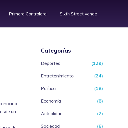
Primera Contralora
Sixth Street vende
Categorías
Deportes
(129)
Entretenimiento
(24)
Política
(18)
Economía
(8)
conocida
desde un
Actualidad
(7)
Sociedad
(6)
ulacro de