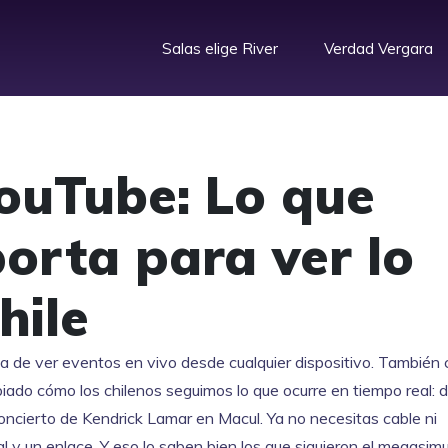
Salas elige River
Verdad Vergara
ouTube: Lo que
orta para ver lo
hile
ta de ver eventos en vivo desde cualquier dispositivo
. También 
iado cómo los chilenos seguimos lo que ocurre en tiempo real: 
concierto de Kendrick Lamar en Macul.
Ya no necesitas cable ni
al y un enlace. Y eso lo saben bien los que siguieron el megasim