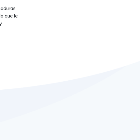
maduras
lo que le
y