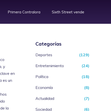
Primera Contralora
Sixth Street vende
Categorías
Deportes
(129)
ico
Entretenimiento
(24)
a, y
 clave en
Política
(18)
a es un
Economía
(8)
chos
Actualidad
(7)
ido
de la
Sociedad
(6)