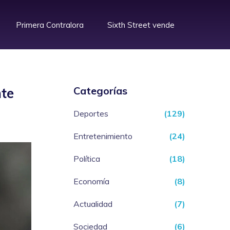
Primera Contralora
Sixth Street vende
Categorías
nte
Deportes
(129)
Entretenimiento
(24)
Política
(18)
Economía
(8)
Actualidad
(7)
Sociedad
(6)