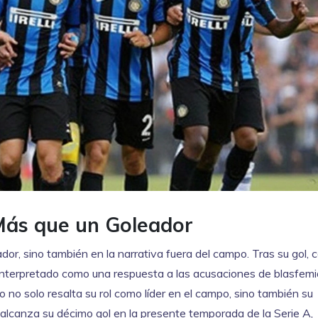
Más que un Goleador
dor, sino también en la narrativa fuera del campo. Tras su gol, 
a interpretado como una respuesta a las acusaciones de blasfem
 no solo resalta su rol como líder en el campo, sino también su
 alcanza su décimo gol en la presente temporada de la Serie A,