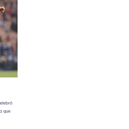
celebró
ia que