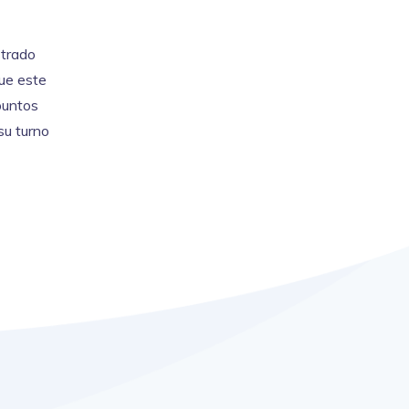
strado
que este
puntos
su turno