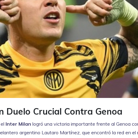
un Duelo Crucial Contra Genoa
 el
Inter Milan
logró una victoria importante frente al Genoa co
delantero argentino Lautaro Martínez, que encontró la red en el