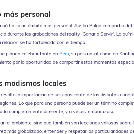
ó más personal
inuó hacia un ámbito más personal. Austin Palao compartió deta
ió durante las grabaciones del reality 'Ganar o Servir'. La quím
su relación se ha fortalecido con el tiempo.
ue planea celebrar tanto en
Perú
, su país natal, como en Santia
miento por la oportunidad de compartir estos momentos especia
s modismos locales
 resalta la importancia de ser consciente de las distintas conn
 regiones. Lo que para una persona puede ser un término compl
icado completamente diferente, y a veces, embarazoso.
n el ambiente, sino que también son lecciones valiosas sobre 
 vez más globalizado, entender y respetar las particularidades d