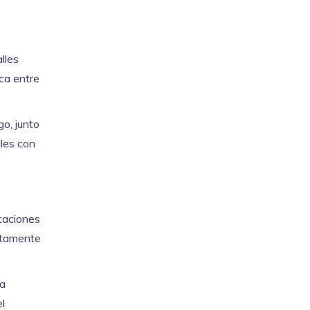
lles
ica entre
go, junto
les con
otaciones
etamente
la
el