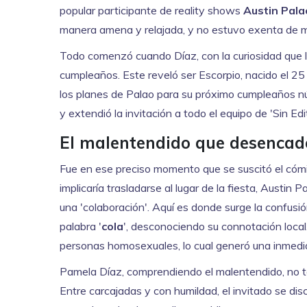
popular participante de reality shows
Austin Pala
manera amena y relajada, y no estuvo exenta de m
Todo comenzó cuando Díaz, con la curiosidad que la
cumpleaños. Este reveló ser Escorpio, nacido el 25 
los planes de Palao para su próximo cumpleaños n
y extendió la invitación a todo el equipo de 'Sin Edit
El malentendido que desencade
Fue en ese preciso momento que se suscitó el có
implicaría trasladarse al lugar de la fiesta, Austin 
una 'colaboración'. Aquí es donde surge la confusión
palabra '
cola
', desconociendo su connotación local. 
personas homosexuales, lo cual generó una inmediat
Pamela Díaz, comprendiendo el malentendido, no tar
Entre carcajadas y con humildad, el invitado se di