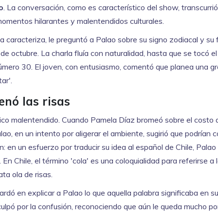
o
. La conversación, como es característico del show, transcurri
omentos hilarantes y malentendidos culturales.
 caracteriza, le preguntó a Palao sobre su signo zodiacal y su
de octubre. La charla fluía con naturalidad, hasta que se tocó e
úmero 30. El joven, con entusiasmo, comentó que planea una gr
ar'.
nó las risas
mico malentendido. Cuando Pamela Díaz bromeó sobre el costo 
Palao, en un intento por aligerar el ambiente, sugirió que podrían 
: en un esfuerzo por traducir su idea al español de Chile, Palao u
En Chile, el término 'cola' es una coloquialidad para referirse a 
a ola de risas.
dó en explicar a Palao lo que aquella palabra significaba en su
sculpó por la confusión, reconociendo que aún le queda mucho po