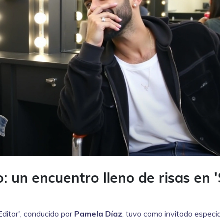
: un encuentro lleno de risas en '
Editar', conducido por
Pamela Díaz
, tuvo como invitado especia