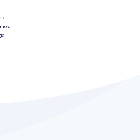
 se
amela
lgo