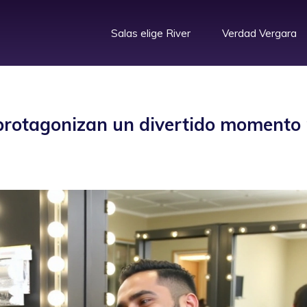
Salas elige River
Verdad Vergara
protagonizan un divertido momento