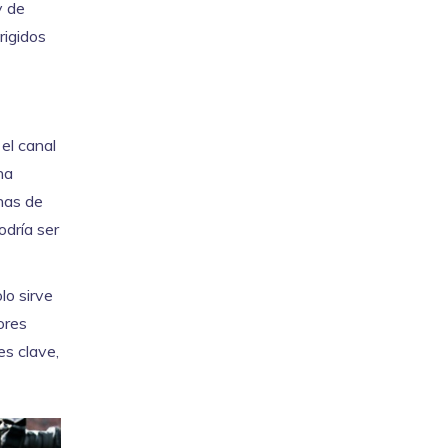
y de
rigidos
el canal
na
chas de
odría ser
lo sirve
ores
es clave,