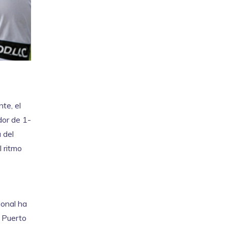
te, el
dor de 1-
 del
l ritmo
ional ha
a Puerto