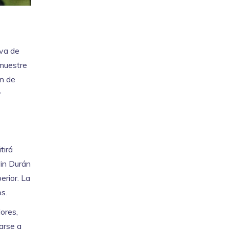
iva de
emuestre
ón de
y
tirá
win Durán
erior. La
os.
ores,
arse a