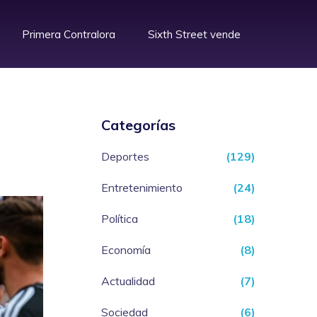
Primera Contralora
Sixth Street vende
Categorías
Deportes
(129)
Entretenimiento
(24)
Política
(18)
Economía
(8)
Actualidad
(7)
Sociedad
(6)