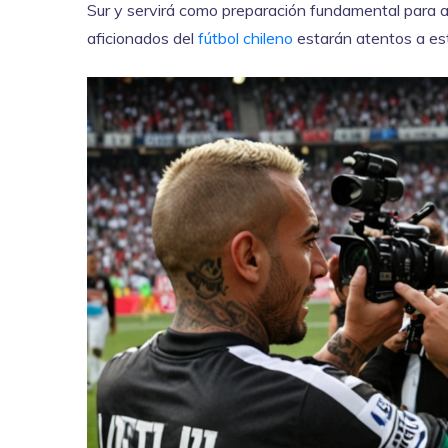
Sur y servirá como preparación fundamental para 
aficionados del
fútbol chileno
estarán atentos a est