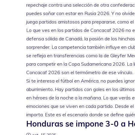
repechaje contra una selección de otra confederaci
puedes soñar con estar en Rusia 2026. Y no olvides q
juega partidos amistosos para prepararse, como el
Lo que ves en los partidos de
Concacaf 2026
no es
defensa sólida de Canadá, la pasión de los hincha
sorprender. La competencia también influye en clube
se refleja en transferencias como la de Gleyfer M
para competir en la Copa Sudamericana 2026. La lig
Concacaf 2026 son el termómetro de ese vínculo.
Si te interesa el fútbol en América, no puedes ign
aburrimiento. Hay partidos con goles en los último
en héroes de la noche a la mañana. Lo que verás en l
emociones que se viven en cada partido. Desde el e
importa. Este es el escenario donde se define quié
Honduras se impone 3-0 a Ha