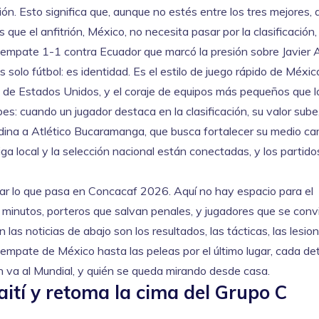
ón. Esto significa que, aunque no estés entre los tres mejores, 
ue el anfitrión, México, no necesita pasar por la clasificación, 
 empate 1-1 contra Ecuador que marcó la presión sobre Javier A
 solo fútbol: es identidad. Es el estilo de juego rápido de México
s de Estados Unidos, y el coraje de equipos más pequeños que 
s: cuando un jugador destaca en la clasificación, su valor sube
edina a Atlético Bucaramanga, que busca fortalecer su medio c
a local y la selección nacional están conectadas, y los partido
orar lo que pasa en Concacaf 2026. Aquí no hay espacio para el
s minutos, porteros que salvan penales, y jugadores que se conv
as noticias de abajo son los resultados, las tácticas, las lesion
mpate de México hasta las peleas por el último lugar, cada det
n va al Mundial, y quién se queda mirando desde casa.
ití y retoma la cima del Grupo C