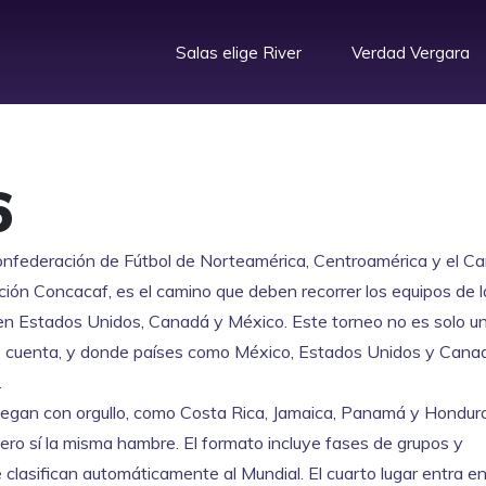
Salas elige River
Verdad Vergara
6
 Confederación de Fútbol de Norteamérica, Centroamérica y el Ca
ación Concacaf
, es el camino que deben recorrer los equipos de l
á en Estados Unidos, Canadá y México.
Este torneo no es solo un
to cuenta, y donde países como México, Estados Unidos y Cana
.
uegan con orgullo, como Costa Rica, Jamaica, Panamá y Hondur
ero sí la misma hambre. El formato incluye fases de grupos y
se clasifican automáticamente al Mundial. El cuarto lugar entra e