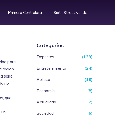
Primera Contralora
Sixth Street vende
Categorías
Deportes
(129)
ribe para
Entretenimiento
(24)
a región
a serie
Política
(18)
dá no
Economía
(8)
as, que
Actualidad
(7)
n un
Sociedad
(6)