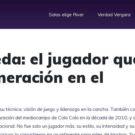
Salas elige River
Verdad Vergara
eda: el jugador qu
eración en el
su técnica, visión de juego y liderazgo en la cancha
. También c
cturación del mediocampo de Colo Colo en la década de 2010, y 
acional.
No fue solo un jugador más: su estilo, su intensidad y su
isivos lo convirtieron en un referente para miles de hinchas. S