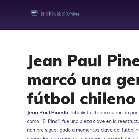
Jean Paul Pin
marcó una gen
fútbol chileno
Jean Paul Pineda
,
futbolista chileno conocido por 
como
"El Pino"
, fue una pieza clave en la reestru
nombre sigue ligado a momentos clave del fútbol n
capacidad para marcar la diferencia en partidos dec