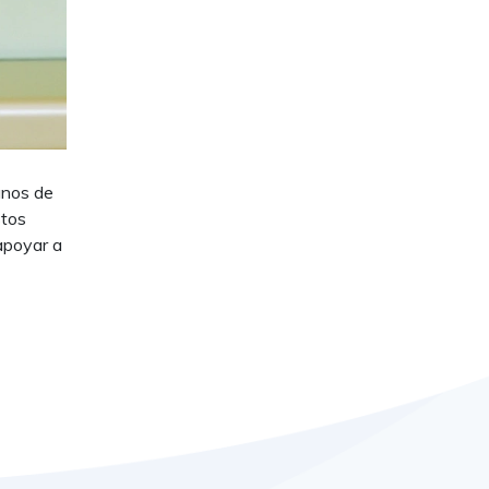
anos de
stos
apoyar a