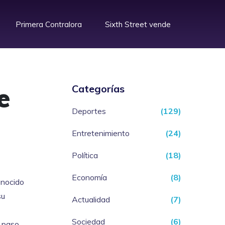
Primera Contralora
Sixth Street vende
e
Categorías
Deportes
(129)
Entretenimiento
(24)
Política
(18)
Economía
(8)
onocido
su
Actualidad
(7)
Sociedad
(6)
u paso