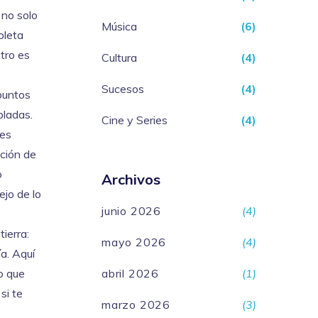
 no solo
Música
(6)
oleta
tro es
Cultura
(4)
Sucesos
(4)
 puntos
bladas.
Cine y Series
(4)
 es
ación de
o
Archivos
ejo de lo
junio 2026
(4)
ierra:
mayo 2026
(4)
a. Aquí
no que
abril 2026
(1)
si te
marzo 2026
(3)