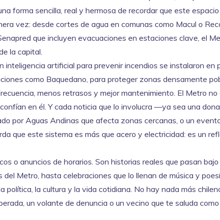
una forma sencilla, real y hermosa de recordar que este espacio
primera vez: desde cortes de agua en comunas como Macul o Rec
Senapred
que incluyen evacuaciones en estaciones clave, el Me
e la capital.
inteligencia artificial para prevenir incendios se instalaron en
taciones como Baquedano, para proteger zonas densamente po
 frecuencia, menos retrasos y mejor mantenimiento. El Metro no
 confían en él. Y cada noticia que lo involucra —ya sea una don
amado por Aguas Andinas que afecta zonas cercanas, o un event
da que este sistema es más que acero y electricidad: es un refl
os o anuncios de horarios. Son historias reales que pasan bajo t
 del Metro, hasta celebraciones que lo llenan de música y poesí
 política, la cultura y la vida cotidiana. No hay nada más chile
perada, un volante de denuncia o un vecino que te saluda como 