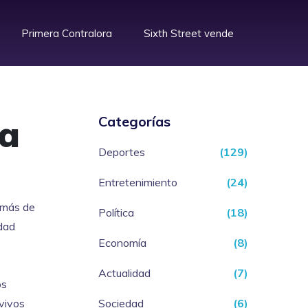
Primera Contralora
Sixth Street vende
la
Categorías
Deportes
(129)
Entretenimiento
(24)
 más de
Política
(18)
idad
Economía
(8)
Actualidad
(7)
os
 vivos
Sociedad
(6)