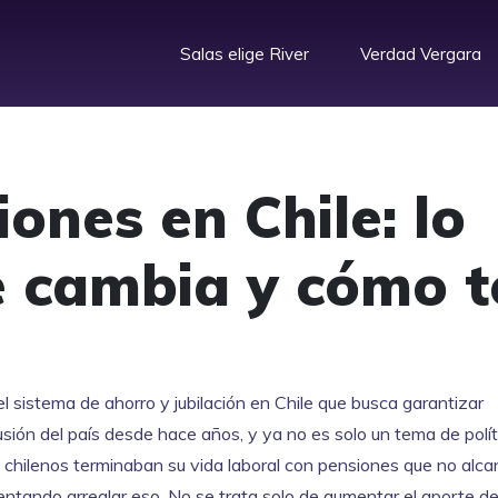
Salas elige River
Verdad Vergara
ones en Chile: lo
 cambia y cómo t
el sistema de ahorro y jubilación en Chile que busca garantizar
cusión del país desde hace años, y ya no es solo un tema de polít
chilenos terminaban su vida laboral con pensiones que no alc
tentando arreglar eso. No se trata solo de aumentar el aporte de