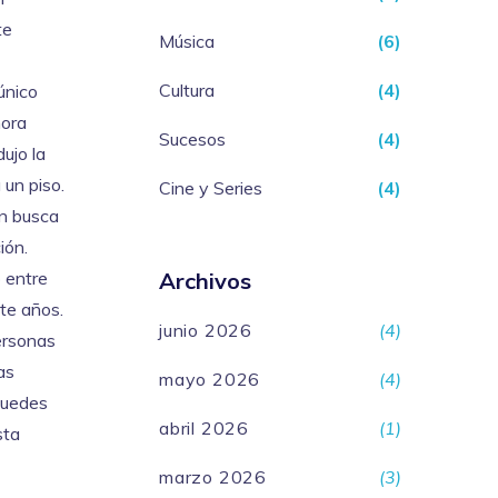
te
Música
(6)
Cultura
(4)
único
ora
Sucesos
(4)
dujo la
 un piso.
Cine y Series
(4)
én busca
ión.
o entre
Archivos
te años.
junio 2026
(4)
ersonas
as
mayo 2026
(4)
puedes
abril 2026
(1)
sta
marzo 2026
(3)