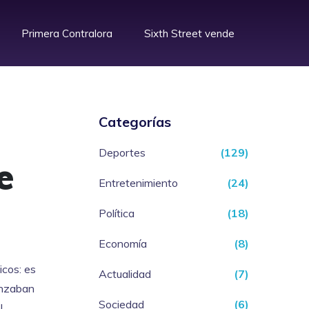
Primera Contralora
Sixth Street vende
Categorías
Deportes
(129)
e
Entretenimiento
(24)
Política
(18)
Economía
(8)
icos: es
Actualidad
(7)
anzaban
Sociedad
(6)
l