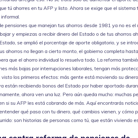
que tú ahorres en tu AFP y listo. Ahora se exige que el sistema 
 informal.
 de pensiones que manejan tus ahorros desde 1981
ya no es el 
ajar y empiezas a recibir dinero del Estado o de tus ahorros
ah
Estado, se amplió el porcentaje de aporte obligatorio, y se intro
tus ahorros no llegan a cierto monto, el gobierno completa hasta
ra que el ahorro individual lo resuelva todo. La reforma tambi
nes más bajas por interrupciones laborales, tengan más protecc
an visto los primeros efectos: más gente está moviendo su diner
ya están recibiendo bonos del Estado por haber aportado duran
dignamente, ahora ven una luz. Pero aún queda mucho: muchas p
en si su AFP les está cobrando de más. Aquí encontrarás notici
a entender qué pasa con tu dinero, qué cambios vienen, y cómo 
urrido: son historias de personas como tú, que están viviendo e