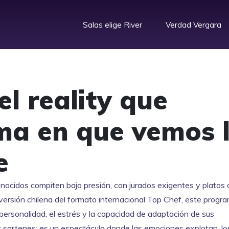
Salas elige River
Verdad Vergara
el reality que
ma en que vemos 
e
onocidos compiten bajo presión, con jurados exigentes y platos
 versión chilena del formato internacional Top Chef
, este progr
a personalidad, el estrés y la capacidad de adaptación de sus
y sartenes: es un espectáculo donde las emociones explotan, l