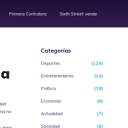
Primera Contralora
Sixth Street vende
Categorías
Deportes
(129)
la
Entretenimiento
(24)
Política
(18)
Economía
(8)
 que
ama no
Actualidad
(7)
Sociedad
(6)
os egos