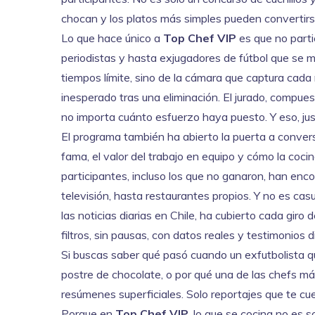
chocan y los platos más simples pueden convertirse
Lo que hace único a
Top Chef VIP
es que no parti
periodistas y hasta exjugadores de fútbol que se 
tiempos límite, sino de la cámara que captura cada
inesperado tras una eliminación. El jurado, compuest
no importa cuánto esfuerzo haya puesto. Y eso, just
El programa también ha abierto la puerta a conversa
fama, el valor del trabajo en equipo y cómo la coc
participantes, incluso los que no ganaron, han enc
televisión, hasta restaurantes propios. Y no es cas
las noticias diarias en Chile
, ha cubierto cada giro d
filtros, sin pausas, con datos reales y testimonios d
Si buscas saber qué pasó cuando un exfutbolista qu
postre de chocolate, o por qué una de las chefs má
resúmenes superficiales. Solo reportajes que te cu
Porque en
Top Chef VIP
, lo que se cocina no es s