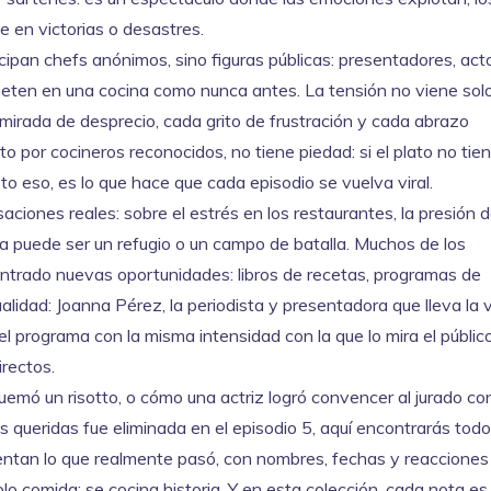
 en victorias o desastres.
cipan chefs anónimos, sino figuras públicas: presentadores, act
meten en una cocina como nunca antes. La tensión no viene solo
 mirada de desprecio, cada grito de frustración y cada abrazo
o por cocineros reconocidos, no tiene piedad: si el plato no tie
o eso, es lo que hace que cada episodio se vuelva viral.
ciones reales: sobre el estrés en los restaurantes, la presión d
ina puede ser un refugio o un campo de batalla. Muchos de los
ontrado nuevas oportunidades: libros de recetas, programas de
ualidad:
Joanna Pérez
,
la periodista y presentadora que lleva la
el programa con la misma intensidad con la que lo mira el público
irectos.
emó un risotto, o cómo una actriz logró convencer al jurado co
s queridas fue eliminada en el episodio 5, aquí encontrarás tod
entan lo que realmente pasó, con nombres, fechas y reacciones 
olo comida: se cocina historia. Y en esta colección, cada nota es