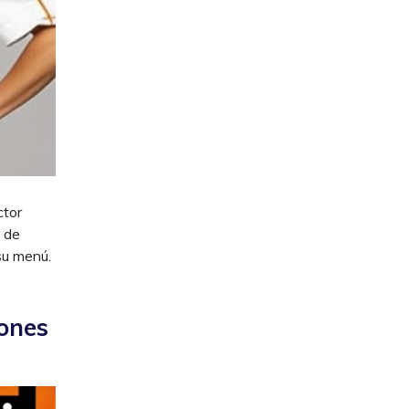
ctor
o de
su menú.
iones