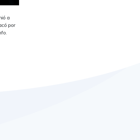
nió a
acó por
nfo.