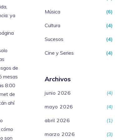
ida,
Música
(6)
cia: ya
Cultura
(4)
 página
Sucesos
(4)
solo
Cine y Series
(4)
as
esgos de
icó mesas
Archivos
as 8:00
junio 2026
(4)
arnet de
tán ahí
mayo 2026
(4)
go
abril 2026
(1)
, cómo
marzo 2026
(3)
no son