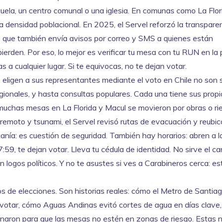
uela, un centro comunal o una iglesia. En comunas como La Flor
a densidad poblacional. En 2025, el Servel reforzó la transparen
ino que también envía avisos por correo y SMS a quienes están
pierden. Por eso, lo mejor es verificar tu mesa con tu RUN en la
s a cualquier lugar. Si te equivocas, no te dejan votar.
 eligen a sus representantes mediante el voto
en Chile no son 
egionales, y hasta consultas populares. Cada una tiene sus propi
 muchas mesas en La Florida y Macul se movieron por obras o ri
erremoto y tsunami, el Servel revisó rutas de evacuación y reub
nía: es cuestión de seguridad. También hay horarios: abren a l
 17:59, te dejan votar. Lleva tu cédula de identidad. No sirve el c
n logos políticos. Y no te asustes si ves a Carabineros cerca: es
s de elecciones. Son historias reales: cómo el Metro de Santia
 votar, cómo Aguas Andinas evitó cortes de agua en días clave
dinaron para que las mesas no estén en zonas de riesgo. Estas 