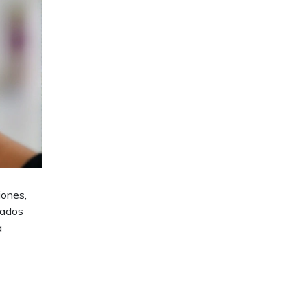
iones,
nados
a