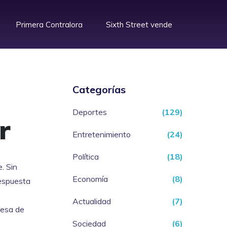
Primera Contralora
Sixth Street vende
Categorías
Deportes
(129)
r
Entretenimiento
(24)
Política
(18)
. Sin
Economía
(8)
respuesta
Actualidad
(7)
mesa de
Sociedad
(6)