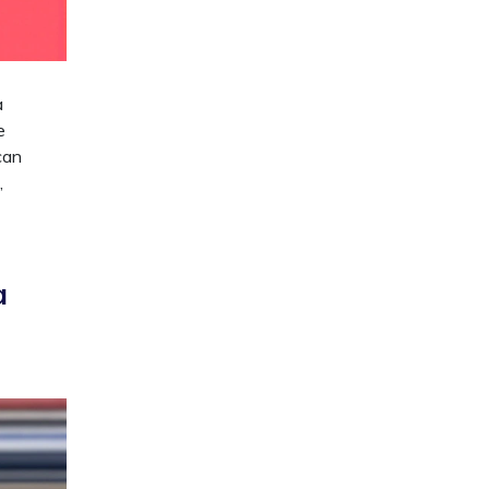
a
e
can
,
a