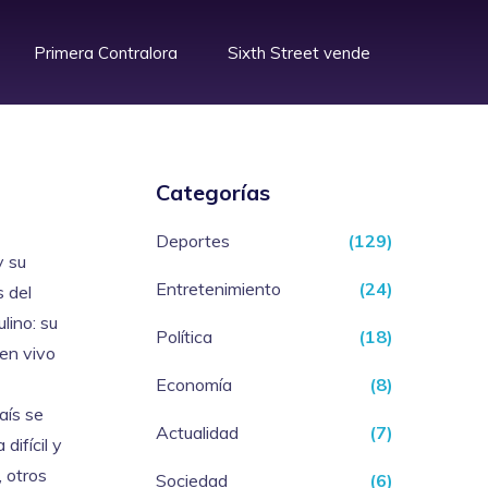
Primera Contralora
Sixth Street vende
Categorías
Deportes
(129)
y su
Entretenimiento
(24)
s del
lino: su
Política
(18)
 en vivo
Economía
(8)
país se
Actualidad
(7)
difícil y
, otros
Sociedad
(6)