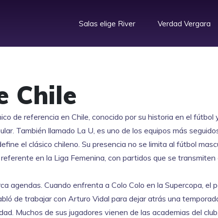
Salas elige River
Verdad Vergara
e Chile
co de referencia en Chile, conocido por su historia en el fútbol 
ular
. También llamado
La U
, es uno de los equipos más seguido
efine el clásico chileno. Su presencia no se limita al fútbol mascu
 referente en la
Liga Femenina
, con partidos que se transmiten
arca agendas. Cuando enfrenta a Colo Colo en la
Supercopa
, el 
bló de trabajar con Arturo Vidal para dejar atrás una temporada 
tidad. Muchos de sus jugadores vienen de las academias del club