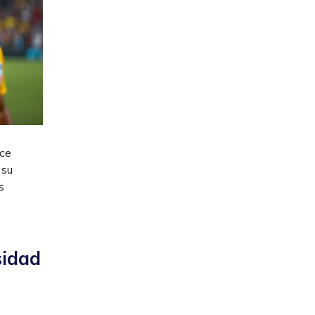
nce
 su
s
sidad